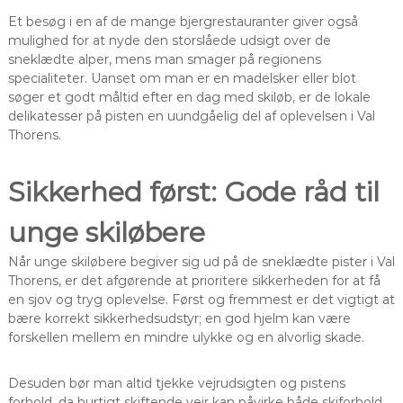
Et besøg i en af de mange bjergrestauranter giver også
mulighed for at nyde den storslåede udsigt over de
sneklædte alper, mens man smager på regionens
specialiteter. Uanset om man er en madelsker eller blot
søger et godt måltid efter en dag med skiløb, er de lokale
delikatesser på pisten en uundgåelig del af oplevelsen i Val
Thorens.
Sikkerhed først: Gode råd til
unge skiløbere
Når unge skiløbere begiver sig ud på de sneklædte pister i Val
Thorens, er det afgørende at prioritere sikkerheden for at få
en sjov og tryg oplevelse. Først og fremmest er det vigtigt at
bære korrekt sikkerhedsudstyr; en god hjelm kan være
forskellen mellem en mindre ulykke og en alvorlig skade.
Desuden bør man altid tjekke vejrudsigten og pistens
forhold, da hurtigt skiftende vejr kan påvirke både skiforhold