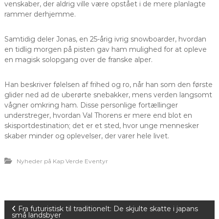
venskaber, der aldrig ville være opstået i de mere planlagte
rammer derhjemme.
Samtidig deler Jonas, en 25-årig ivrig snowboarder, hvordan
en tidlig morgen på pisten gav ham mulighed for at opleve
en magisk solopgang over de franske alper.
Han beskriver følelsen af frihed og ro, når han som den første
glider ned ad de uberørte snebakker, mens verden langsomt
vågner omkring ham. Disse personlige fortællinger
understreger, hvordan Val Thorens er mere end blot en
skisportdestination; det er et sted, hvor unge mennesker
skaber minder og oplevelser, der varer hele livet.
Nyheder på Kap Verde Eventyr
I
Fra futuristisk til traditionelt: De skjulte skatte i japans
små landsbyer