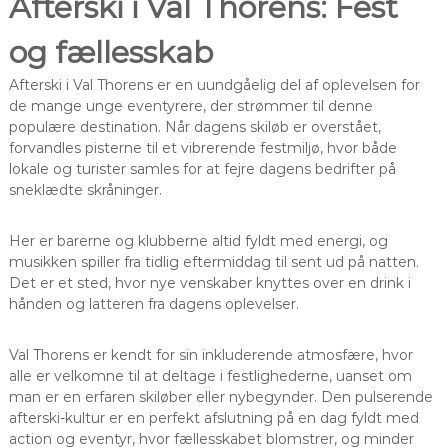
Afterski i Val Thorens: Fest
og fællesskab
Afterski i Val Thorens er en uundgåelig del af oplevelsen for
de mange unge eventyrere, der strømmer til denne
populære destination. Når dagens skiløb er overstået,
forvandles pisterne til et vibrerende festmiljø, hvor både
lokale og turister samles for at fejre dagens bedrifter på
sneklædte skråninger.
Her er barerne og klubberne altid fyldt med energi, og
musikken spiller fra tidlig eftermiddag til sent ud på natten.
Det er et sted, hvor nye venskaber knyttes over en drink i
hånden og latteren fra dagens oplevelser.
Val Thorens er kendt for sin inkluderende atmosfære, hvor
alle er velkomne til at deltage i festlighederne, uanset om
man er en erfaren skiløber eller nybegynder. Den pulserende
afterski-kultur er en perfekt afslutning på en dag fyldt med
action og eventyr, hvor fællesskabet blomstrer, og minder