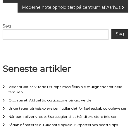
n
Moderne hotelophold tæt på centrum af Aarhus
d
Søg
l
Søg
æ
g
Seneste artikler
s
n
Ideer til kør-selv-ferie i Europa med fleksible muligheder for hele
familien
a
Opdateret: Aktuel tid og tidszone på kap verde
Unge tager på højskolerejser i udlandet for fællesskab og oplevelser
v
Når børn bliver vrede: 5 strategier til at håndtere store følelser
i
Sådan håndterer du ukendte opkald: Eksperternes bedste tips