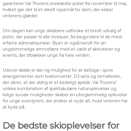
garanterer Val Thorens sneklædte pister fra november til maj,
hvilket gør det til et ideelt rejsemål for dem, der elsker
vinterens glæder.
Om dagen kan unge skiløbere udforske et bredt udvalg af
pister, der passer til alle niveauer, fra begyndere til de mest
erfarne adrenalinjunkier. Byen er også kendt for sin
ungdommelige atmosfære med et væld af aktiviteter og
events, der tiltrækker unge fra hele verden.
Udover skiløb er der rig mulighed for at deltage i sjove
arrangementer som livekoncerter, DJ-sets og temafester,
der sikrer, at der aldrig er et kedeligt øjeblik. Val Thorens’
unikke kombination af spektakulære naturoplevelser og
livlige sociale muligheder skaber en uforglemmelig oplevelse
for unge eventyrere, der ønsker at nyde alt, hvad vinteren har
at byde på.
De bedste skioplevelser for