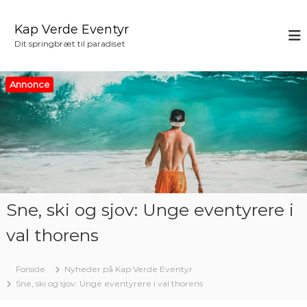
V
i
Kap Verde Eventyr
d
Dit springbræt til paradiset
e
r
e
Annonce
t
i
l
i
n
d
h
o
Sne, ski og sjov: Unge eventyrere i
l
d
val thorens
Forside
Nyheder på Kap Verde Eventyr
Sne, ski og sjov: Unge eventyrere i val thorens