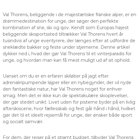
Val Thorens, beliggende i de majestætiske franske alper, er en
drømmedestination for unge, der søger den perfekte
kombination af sne, ski og sjov. Kendt som Europas højest
beliggende skisportssted tiltrækker Val Thorens hvert år
tusindvis af unge eventyrere, der længes efter at udfordre de
sneklædte bakker og feste under stjernerne. Denne artikel
dykker ned i, hvad der gør Val Thorens til et vinterparadis for
unge, og hvordan man kan få mest muligt ud af sit ophold.
Uanset om du er en erfaren skiløber på jagt efter
adrenalinpumpende løjper eller en nybegynder, der vil nyde
den fantastiske natur, har Val Thorens noget for enhver
smag. Men det er ikke kun de spektakulære skioplevelser,
der gør stedet unikt. Livet uden for pisterne byder på en livlig
afterskiscene, hvor fællesskab og fest går hånd i hånd, hvilket
gør det til et ideelt rejsemål for unge, der ønsker både sport
og socialt samvær.
For dem, der rejser på et stramt budget, tilbyder Val Thorens