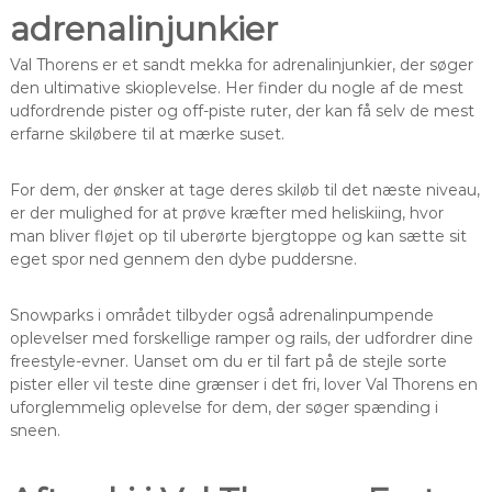
adrenalinjunkier
Val Thorens er et sandt mekka for adrenalinjunkier, der søger
den ultimative skioplevelse. Her finder du nogle af de mest
udfordrende pister og off-piste ruter, der kan få selv de mest
erfarne skiløbere til at mærke suset.
For dem, der ønsker at tage deres skiløb til det næste niveau,
er der mulighed for at prøve kræfter med heliskiing, hvor
man bliver fløjet op til uberørte bjergtoppe og kan sætte sit
eget spor ned gennem den dybe puddersne.
Snowparks i området tilbyder også adrenalinpumpende
oplevelser med forskellige ramper og rails, der udfordrer dine
freestyle-evner. Uanset om du er til fart på de stejle sorte
pister eller vil teste dine grænser i det fri, lover Val Thorens en
uforglemmelig oplevelse for dem, der søger spænding i
sneen.