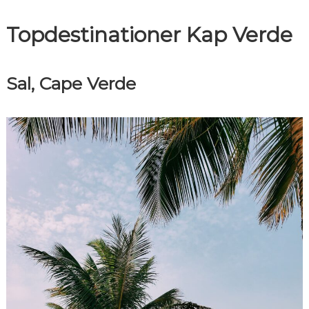
g
Topdestinationer Kap Verde
a
t
Sal, Cape Verde
i
o
n