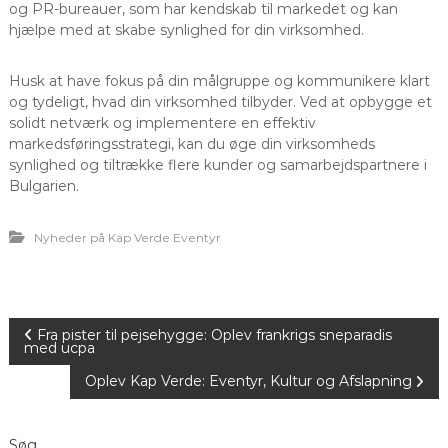
og PR-bureauer, som har kendskab til markedet og kan
hjælpe med at skabe synlighed for din virksomhed.
Husk at have fokus på din målgruppe og kommunikere klart
og tydeligt, hvad din virksomhed tilbyder. Ved at opbygge et
solidt netværk og implementere en effektiv
markedsføringsstrategi, kan du øge din virksomheds
synlighed og tiltrække flere kunder og samarbejdspartnere i
Bulgarien.
Nyheder på Kap Verde Eventyr
I
Fra pister til pejsehygge: Oplev frankrigs sneparadis
med ucpa
n
Oplev Kap Verde: Eventyr, Kultur og Afslapning
d
Søg