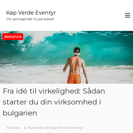
V
i
Kap Verde Eventyr
d
Dit springbræt til paradiset
e
r
e
Annonce
t
i
l
i
n
d
h
o
Fra idé til virkelighed: Sådan
l
d
starter du din virksomhed i
bulgarien
Forside
Nyheder på Kap Verde Eventyr