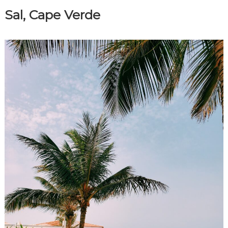
t
Sal, Cape Verde
i
o
n