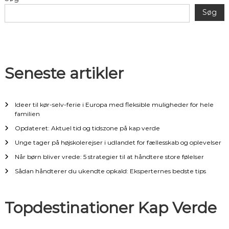
l
Søg
æ
g
Seneste artikler
s
n
Ideer til kør-selv-ferie i Europa med fleksible muligheder for hele
familien
a
Opdateret: Aktuel tid og tidszone på kap verde
Unge tager på højskolerejser i udlandet for fællesskab og oplevelser
v
Når børn bliver vrede: 5 strategier til at håndtere store følelser
i
Sådan håndterer du ukendte opkald: Eksperternes bedste tips
g
Topdestinationer Kap Verde
a