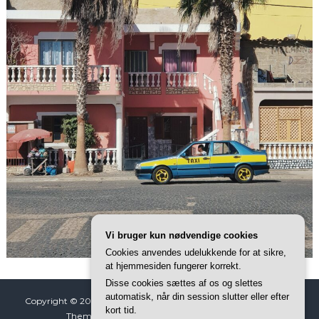
Vi bruger kun nødvendige cookies
Cookies anvendes udelukkende for at sikre,
at hjemmesiden fungerer korrekt.
Disse cookies sættes af os og slettes
automatisk, når din session slutter eller efter
Copyright © 2026
Kap Verde Eventyr
All rights reserved. Tema:
kort tid.
ThemeGrill af
Flash
. Powered by
WordPress